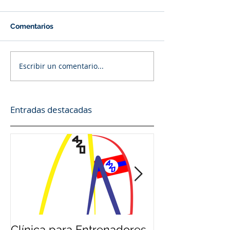
Comentarios
Escribir un comentario...
Entradas destacadas
Clínica para Entrenadores
Clínica para 