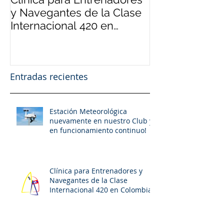
y Navegantes de la Clase
y Deportistas 
Internacional 420 en
420 Internacio
Colombia
22 al 26 de 20
Entradas recientes
Estación Meteorológica
nuevamente en nuestro Club y
en funcionamiento continuo!
Clínica para Entrenadores y
Navegantes de la Clase
Internacional 420 en Colombia