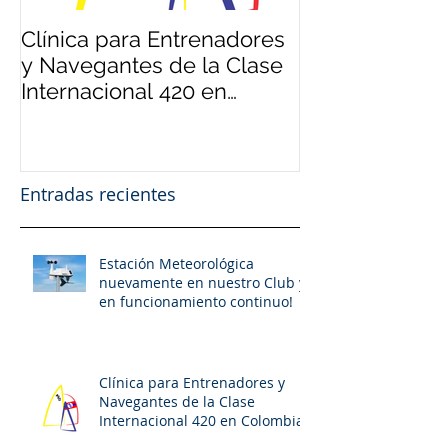
Clínica para Entrenadores
Clínica para 
y Navegantes de la Clase
y Deportistas 
Internacional 420 en
420 Internacio
Colombia
22 al 26 de 20
Entradas recientes
Estación Meteorológica
nuevamente en nuestro Club y
en funcionamiento continuo!
Clínica para Entrenadores y
Navegantes de la Clase
Internacional 420 en Colombia