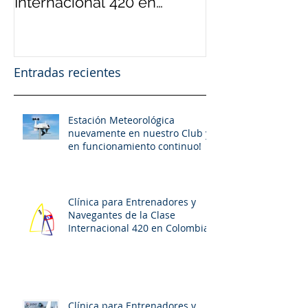
Internacional 420 en
420 Internacio
Colombia
22 al 26 de 20
Entradas recientes
Estación Meteorológica
nuevamente en nuestro Club y
en funcionamiento continuo!
Clínica para Entrenadores y
Navegantes de la Clase
Internacional 420 en Colombia
Clínica para Entrenadores y