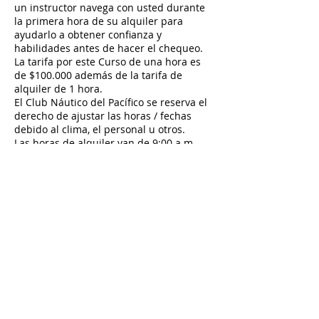
un instructor navega con usted durante
la primera hora de su alquiler para
ayudarlo a obtener confianza y
habilidades antes de hacer el chequeo.
La tarifa por este Curso de una hora es
de $100.000 además de la tarifa de
alquiler de 1 hora.
El Club Náutico del Pacífico se reserva el
derecho de ajustar las horas / fechas
debido al clima, el personal u otros.
Las horas de alquiler van de 9:00 a.m. –
Política de cancelación
Para cancelar o reprogramar por favor
hazlo con más de dos días de antelación.
Si no cancelas anticipadamente, pierdes
tu anticipo.