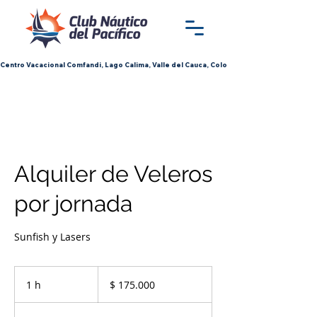
Centro Vacacional Comfandi, Lago Calima, Valle del Cauca, Colombia
Alquiler de Veleros
por jornada
Sunfish y Lasers
175.000
pesos
1 h
1
$ 175.000
colombianos