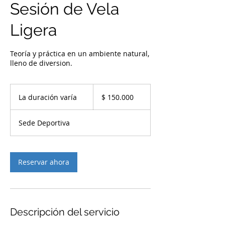
Sesión de Vela
Ligera
Teoría y práctica en un ambiente natural,
lleno de diversion.
150.000
pesos
La duración varía
L
$ 150.000
colombianos
a
d
Sede Deportiva
u
r
a
c
Reservar ahora
i
ó
n
v
a
Descripción del servicio
r
í